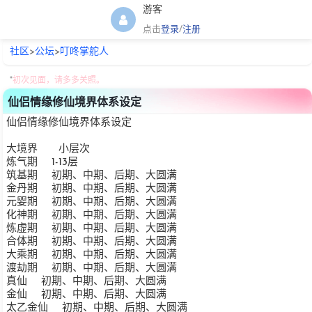
游客
点击
登录
/
注册
社区
>
公坛
>
叮咚掌舵人
*
初次见面，请多多关照。
仙侣情缘修仙境界体系设定
仙侣情缘修仙境界体系设定
大境界 小层次
炼气期 1-13层
筑基期 初期、中期、后期、大圆满
金丹期 初期、中期、后期、大圆满
元婴期 初期、中期、后期、大圆满
化神期 初期、中期、后期、大圆满
炼虚期 初期、中期、后期、大圆满
合体期 初期、中期、后期、大圆满
大乘期 初期、中期、后期、大圆满
渡劫期 初期、中期、后期、大圆满
真仙 初期、中期、后期、大圆满
金仙 初期、中期、后期、大圆满
太乙金仙 初期、中期、后期、大圆满